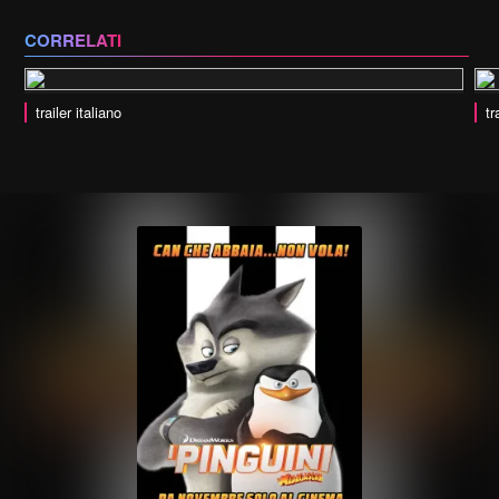
CORRELATI
trailer italiano
tr