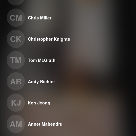
CM
Chris Miller
CK
Christopher Knights
TM
Tom McGrath
AR
Andy Richter
KJ
Ken Jeong
AM
Annet Mahendru