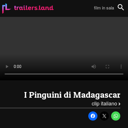
I Pinguini di Madagascar: Primi 4 Minuti in Italiano111
film in sala
Cerca
I Pinguini di Madagascar
clip italiano