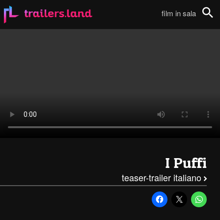
I Puffi: Teaser Trailer Italiano111
film in sala
Cerca
I Puffi
teaser-trailer italiano