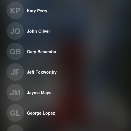
KP
Katy Perry
JO
John Oliver
GB
Gary Basaraba
JF
Jeff Foxworthy
JM
Jayma Mays
GL
George Lopez