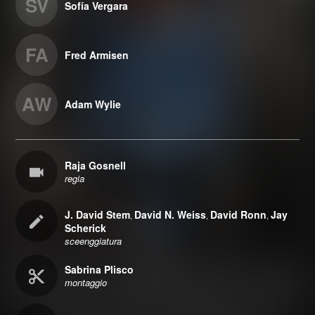
SV
Sofía Vergara
FA
Fred Armisen
AW
Adam Wylie
Raja Gosnell
regia
J. David Stem
David N. Weiss
David Ronn
Jay
,
,
,
Scherick
sceenggiatura
Sabrina Plisco
montaggio