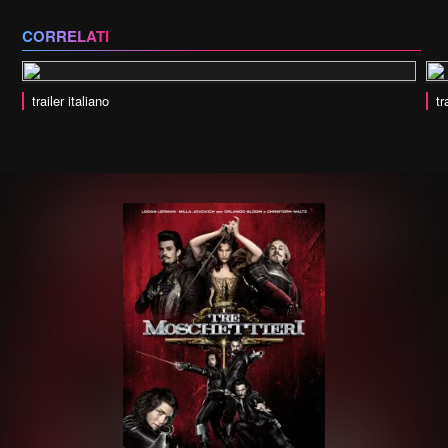
CORRELATI
trailer italiano
tr