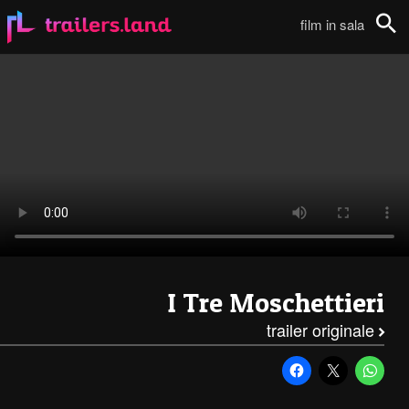
I Tre Moschettieri: Teaser Trailer111
film in sala
Cerca
I Tre Moschettieri
trailer originale