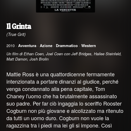
Il Grinta
(True Grit)
2010 ·
Avventura
·
Azione
·
Drammatico
·
Western
Un film di Ethan Coen, Joel Coen con Jeff Bridges, Hailee Steinfeld,
Matt Damon, Josh Brolin
Mattie Ross è una quattordicenne fermamente
intenzionata a portare dinanzi al giudice, perché
venga condannato alla pena capitale, Tom
Chaney l'uomo che ha brutalmente assassinato
suo padre. Per far ciò ingaggia lo sceriffo Rooster
Cogburn non più giovane e alcolizzato ma ritenuto
da tutti un uomo duro. Cogburn non vuole la
ragazzina tra i piedi ma lei gli si impone. Così