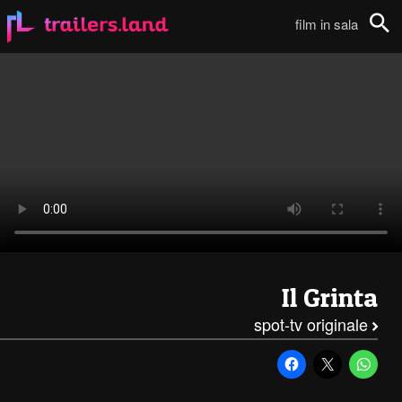
Il Grinta: Spot TV – 5111
film in sala
Cerca
Il Grinta
spot-tv originale