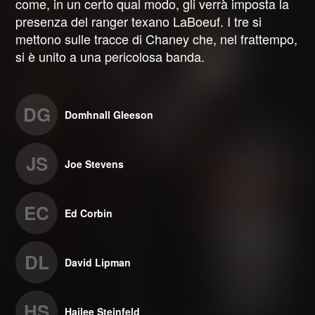
come, in un certo qual modo, gli verrà imposta la
presenza del ranger texano LaBoeuf. I tre si
mettono sulle tracce di Chaney che, nel frattempo,
si è unito a una pericolosa banda.
DG
Domhnall Gleeson
JS
Joe Stevens
EC
Ed Corbin
DL
David Lipman
HS
Hailee Steinfeld