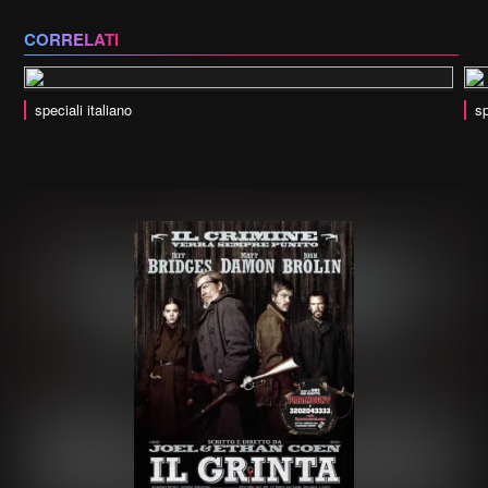
CORRELATI
speciali italiano
sp