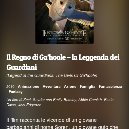
Il Regno di Ga’hoole – la Leggenda dei
Guardiani
(Legend of the Guardians: The Owls Of Ga'hoole)
2010 ·
Animazione
·
Avventura
·
Azione
·
Famiglia
·
Fantascienza
·
Fantasy
Un film di Zack Snyder con Emily Barclay, Abbie Cornish, Essie
Davis, Joel Edgerton
Il film racconta le vicende di un giovane
barbagianni di nome Soren, un giovane gufo che