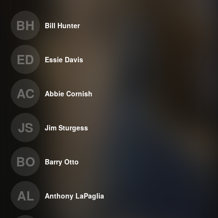
BH
Bill Hunter
ED
Essie Davis
AC
Abbie Cornish
JS
Jim Sturgess
BO
Barry Otto
AL
Anthony LaPaglia