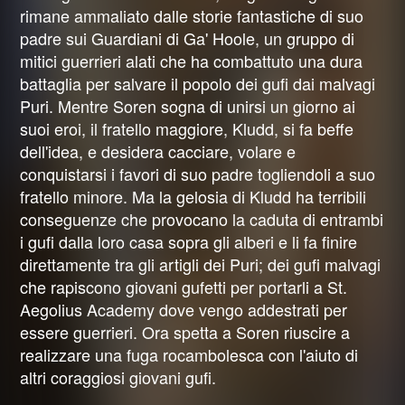
rimane ammaliato dalle storie fantastiche di suo
padre sui Guardiani di Ga' Hoole, un gruppo di
mitici guerrieri alati che ha combattuto una dura
battaglia per salvare il popolo dei gufi dai malvagi
Puri. Mentre Soren sogna di unirsi un giorno ai
suoi eroi, il fratello maggiore, Kludd, si fa beffe
dell'idea, e desidera cacciare, volare e
conquistarsi i favori di suo padre togliendoli a suo
fratello minore. Ma la gelosia di Kludd ha terribili
conseguenze che provocano la caduta di entrambi
i gufi dalla loro casa sopra gli alberi e li fa finire
direttamente tra gli artigli dei Puri; dei gufi malvagi
che rapiscono giovani gufetti per portarli a St.
Aegolius Academy dove vengo addestrati per
essere guerrieri. Ora spetta a Soren riuscire a
realizzare una fuga rocambolesca con l'aiuto di
altri coraggiosi giovani gufi.