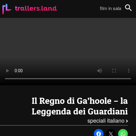
Il Regno di Ga’Hoole – La Leggenda dei Guardiani: Video Musicale – To The Sky111
film in sala
Cerca
Il Regno di Ga’hoole – la
Leggenda dei Guardiani
speciali italiano