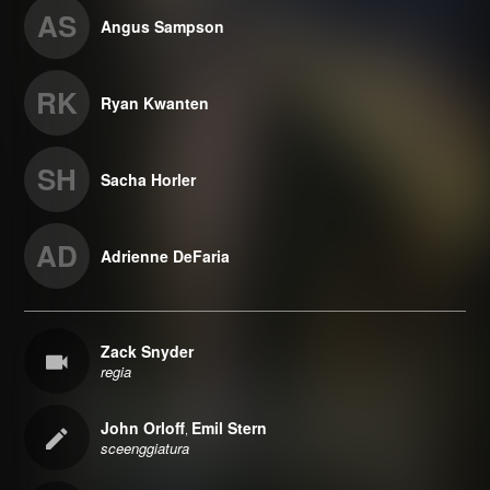
AS
Angus Sampson
RK
Ryan Kwanten
SH
Sacha Horler
AD
Adrienne DeFaria
Zack Snyder
regia
John Orloff
Emil Stern
,
sceenggiatura