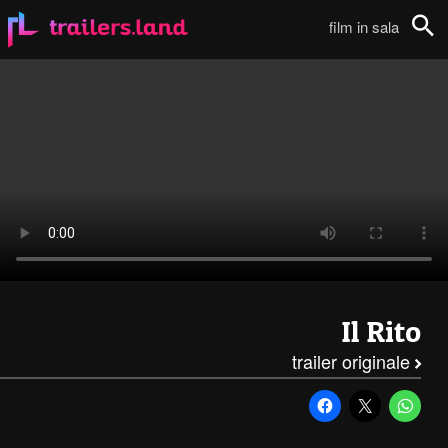
Il Rito: Primo Trailer111
film in sala
Cerca
Il Rito
trailer originale