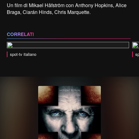
Un film di Mikael Håfström con Anthony Hopkins, Alice
Braga, Ciarán Hinds, Chris Marquette.
CORRELATI
spot-tv italiano
sp