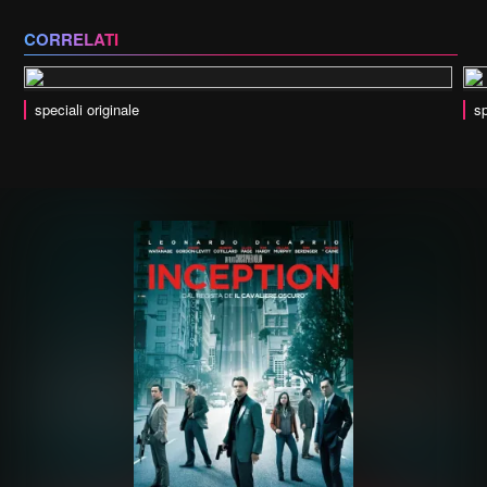
CORRELATI
speciali originale
sp