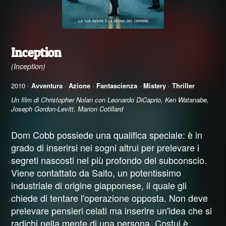
Inception
(Inception)
2010 ·
Avventura
·
Azione
·
Fantascienza
·
Mistery
·
Thriller
Un film di Christopher Nolan con Leonardo DiCaprio, Ken Watanabe,
Joseph Gordon-Levitt, Marion Cotillard
Dom Cobb possiede una qualifica speciale: è in
grado di inserirsi nei sogni altrui per prelevare i
segreti nascosti nel più profondo del subconscio.
Viene contattato da Saito, un potentissimo
industriale di origine giapponese, il quale gli
chiede di tentare l'operazione opposta. Non deve
prelevare pensieri celati ma inserire un'idea che si
radichi nella mente di una persona. Costui è