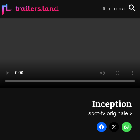
Inception: Spot TV – E111
film in sala
Cerca
Inception
spot-tv originale