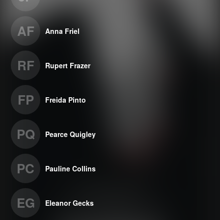
AF
Anna Friel
RF
Rupert Frazer
FP
Freida Pinto
PQ
Pearce Quigley
PC
Pauline Collins
EG
Eleanor Gecks