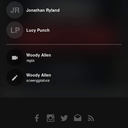
JR
Jonathan Ryland
LP
Lucy Punch
Woody Allen
regia
Woody Allen
sceenggiatura
Facebook
Instagram
Twitter
Email
RSS