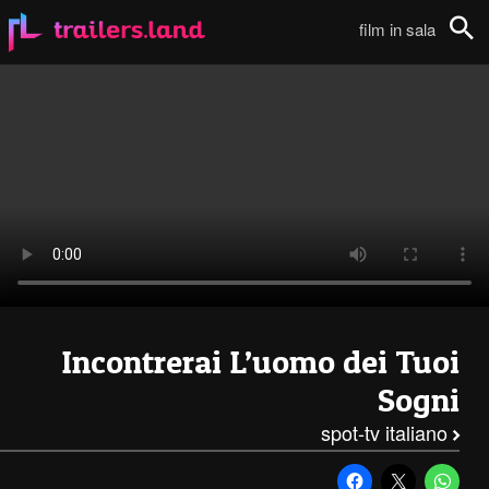
Incontrerai l’Uomo dei tuoi Sogni: Spot TV – 1 (Italiano)111
film in sala
Cerca
Incontrerai L’uomo dei Tuoi
Sogni
spot-tv italiano