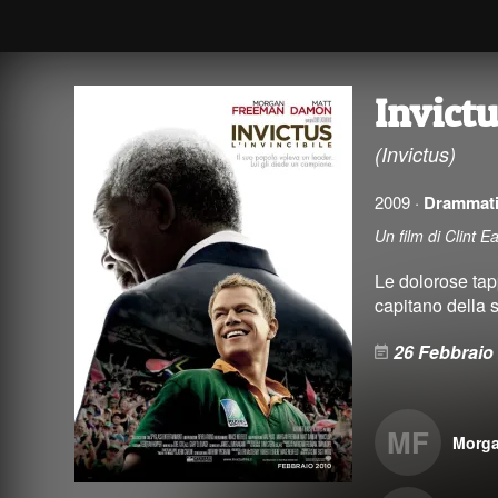
Invictu
(Invictus)
2009 ·
Drammat
Un film di Clint
Le dolorose tap
capitano della 
26 Febbraio
MF
Morg