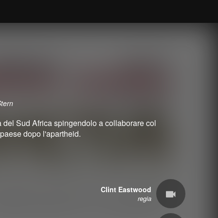
Stern
del Sud Africa spingendolo a collaborare col
 paese dopo l'apartheid.
Clint Eastwood
regia