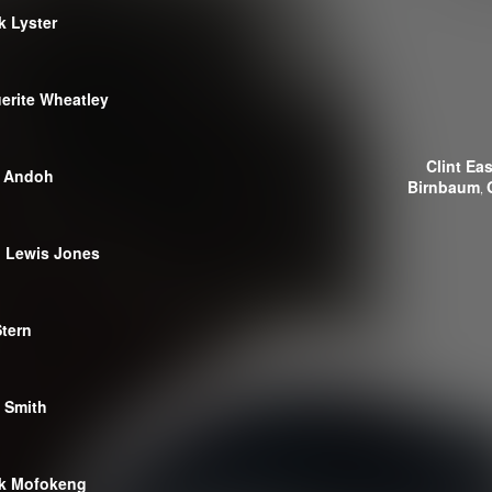
k Lyster
erite Wheatley
Clint Ea
a Andoh
Birnbaum
,
n Lewis Jones
Stern
 Smith
ck Mofokeng