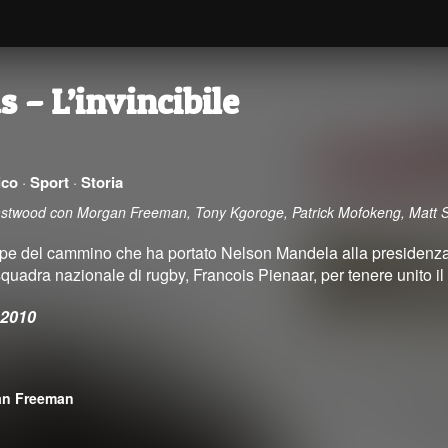
s – L’invincibile
ico
·
Sport
·
Storia
 Eastwood con Morgan Freeman, Tony Kgoroge, Patrick Mofokeng, Matt 
pe del cammino che ha portato Nelson Mandela alla presidenza 
squadra nazionale di rugby, Francois Pienaar, per tenere unito il
 2010
an Freeman