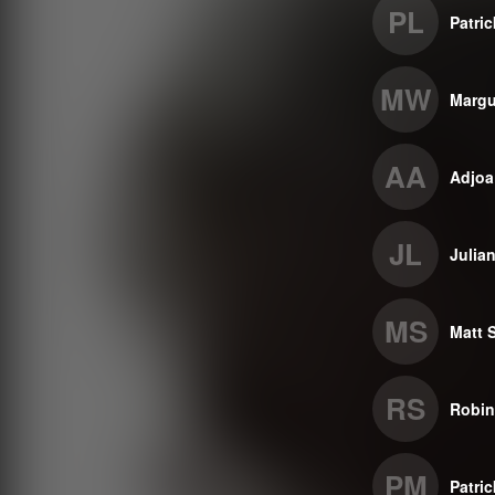
PL
Patric
MW
Margu
AA
Adjo
JL
Julia
MS
Matt 
RS
Robin
PM
Patri