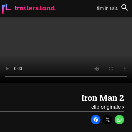
Iron Man 2: Clip (Sky Dive)111
film in sala
Cerca
Iron Man 2
clip originale