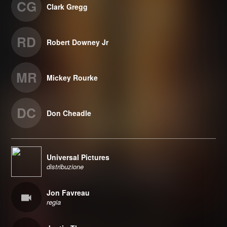
CG
Clark Gregg
RD
Robert Downey Jr
MR
Mickey Rourke
DC
Don Cheadle
Universal Pictures
distribuzione
Jon Favreau
regia