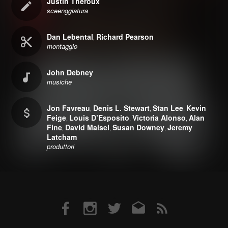
Justin Theroux
sceenggiatura
Dan Lebental
Richard Pearson
,
montaggio
John Debney
musiche
Jon Favreau
Denis L. Stewart
Stan Lee
Kevin
,
,
,
Feige
Louis D’Esposito
Victoria Alonso
Alan
,
,
,
Fine
David Maisel
Susan Downey
Jeremy
,
,
,
Latcham
produttori
Facebook
Instagram
Twitter
Email
RSS