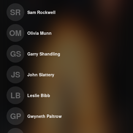
SR
Sam Rockwell
OM
Olivia Munn
GS
Garry Shandling
JS
John Slattery
LB
Leslie Bibb
GP
Gwyneth Paltrow