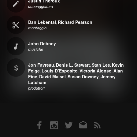
Justin Theroux
sceenggiatura
Dan Lebental
Richard Pearson
,
montaggio
John Debney
musiche
Jon Favreau
Denis L. Stewart
Stan Lee
Kevin
,
,
,
Feige
Louis D’Esposito
Victoria Alonso
Alan
,
,
,
Fine
David Maisel
Susan Downey
Jeremy
,
,
,
Latcham
produttori
Facebook
Instagram
Twitter
Email
RSS