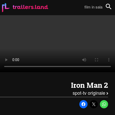
Iron Man 2: Spot TV – C111
film in sala
Cerca
Iron Man 2
spot-tv originale