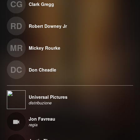
CG
Clark Gregg
RD
Robert Downey Jr
MR
Mickey Rourke
DC
Don Cheadle
Universal Pictures
distribuzione
Jon Favreau
regia