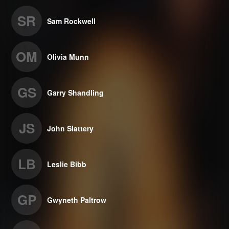
SR
Sam Rockwell
OM
Olivia Munn
GS
Garry Shandling
JS
John Slattery
LB
Leslie Bibb
GP
Gwyneth Paltrow