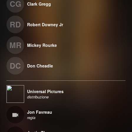
CG
Clark Gregg
RD
Robert Downey Jr
MR
Mickey Rourke
DC
Don Cheadle
Universal Pictures
distribuzione
Jon Favreau
regia