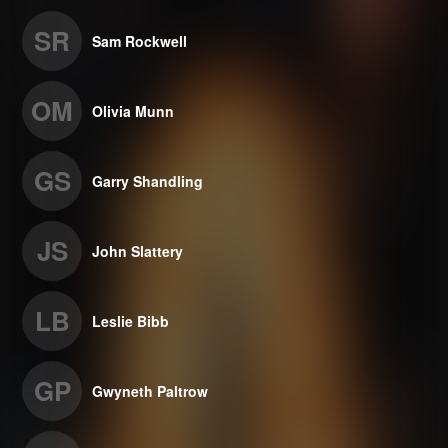
SR
Sam Rockwell
OM
Olivia Munn
GS
Garry Shandling
JS
John Slattery
LB
Leslie Bibb
GP
Gwyneth Paltrow