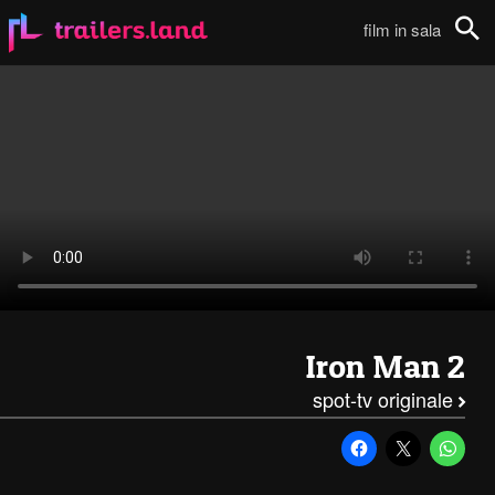
Iron Man 2: Spot TV – I111
film in sala
Cerca
Iron Man 2
spot-tv originale