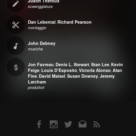
Justin Theroux
sceenggiatura
Dan Lebental
Richard Pearson
,
montaggio
John Debney
musiche
Jon Favreau
Denis L. Stewart
Stan Lee
Kevin
,
,
,
Feige
Louis D’Esposito
Victoria Alonso
Alan
,
,
,
Fine
David Maisel
Susan Downey
Jeremy
,
,
,
Latcham
produttori
Facebook
Instagram
Twitter
Email
RSS