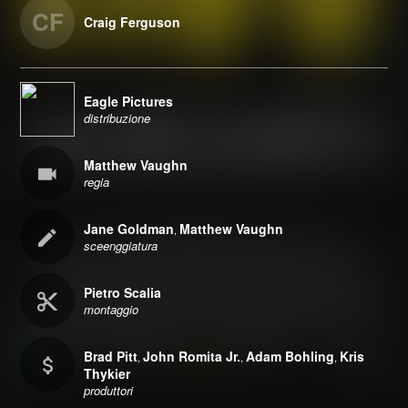
CF
Craig Ferguson
Eagle Pictures
distribuzione
Matthew Vaughn
regia
Jane Goldman
Matthew Vaughn
,
sceenggiatura
Pietro Scalia
montaggio
Brad Pitt
John Romita Jr.
Adam Bohling
Kris
,
,
,
Thykier
produttori