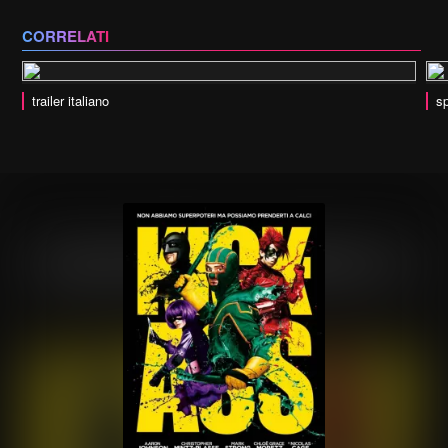
CORRELATI
trailer italiano
sp