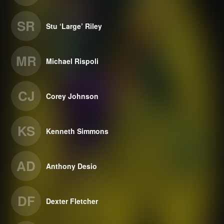
SR
Stu ‘Large’ Riley
MR
Michael Rispoli
CJ
Corey Johnson
KS
Kenneth Simmons
AD
Anthony Desio
DF
Dexter Fletcher