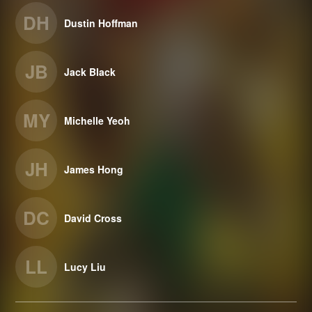
DH
Dustin Hoffman
JB
Jack Black
MY
Michelle Yeoh
JH
James Hong
DC
David Cross
LL
Lucy Liu