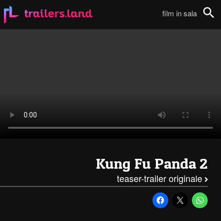
Kung-Fu Panda 2: Teaser Trailer111
film in sala
Cerca
Kung Fu Panda 2
teaser-trailer originale