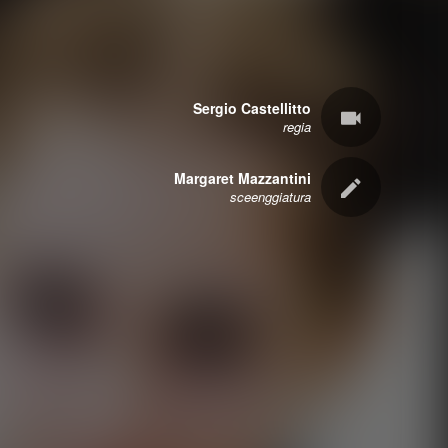
Sergio Castellitto
regia
Margaret Mazzantini
sceenggiatura