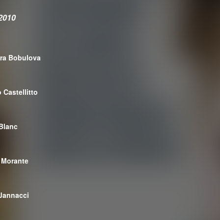
2010
ra Bobulova
 Castellitto
 Blanc
 Morante
Jannacci