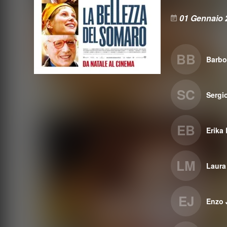
01 Gennaio 
BB
Barbo
SC
Sergio
EB
Erika
LM
Laura
EJ
Enzo 