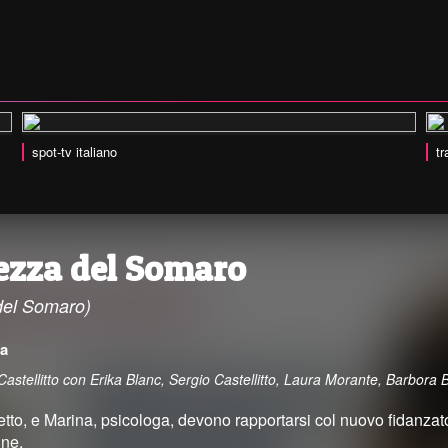
spot-tv italiano
tr
lezza del Somaro
del Somaro)
a
 Castellitto con Erika Blanc, Sergio Castellitto, Laura Morante, Barbora
etto, e Marina, psicologa, devono rapportarsi col nuovo fidanzato del
nne.