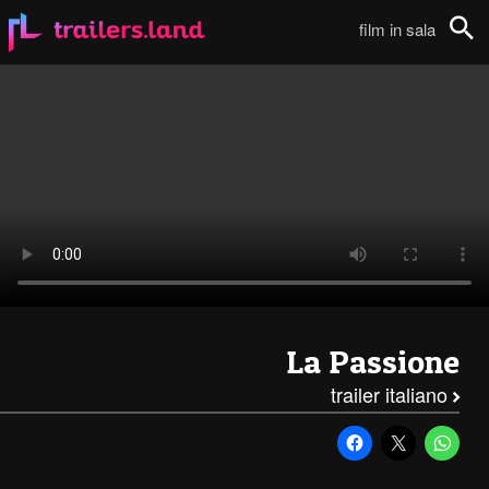
La Passione: Trailer111
film in sala
Cerca
La Passione
trailer italiano