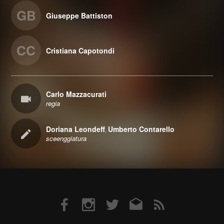
GB
Giuseppe Battiston
CC
Cristiana Capotondi
Carlo Mazzacurati
regia
Doriana Leondeff
Umberto Contarello
,
sceenggiatura
Facebook
Instagram
Twitter
Email
RSS