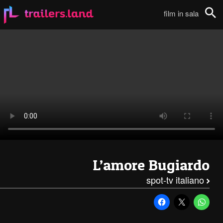
L’Amore Bugiardo: Spot TV – 1 (Italiano)111
film in sala
Cerca
L’amore Bugiardo
spot-tv italiano