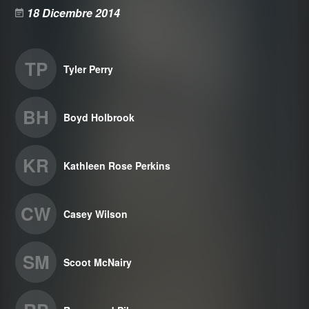
18 Dicembre 2014
TP
Tyler Perry
BH
Boyd Holbrook
KR
Kathleen Rose Perkins
CW
Casey Wilson
SM
Scoot McNairy