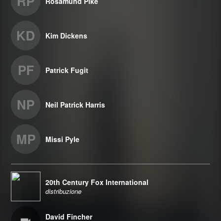
RP
Rosamund Pike
KD
Kim Dickens
PF
Patrick Fugit
NP
Neil Patrick Harris
MP
Missi Pyle
20th Century Fox International
distribuzione
David Fincher