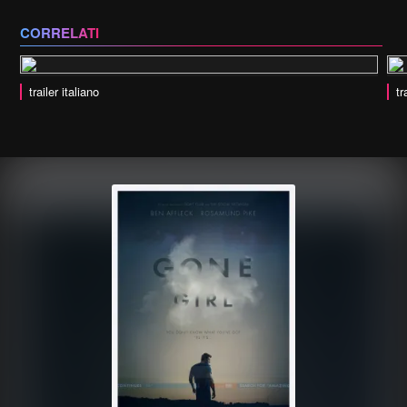
CORRELATI
trailer italiano
tr