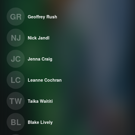
GR
Geoffrey Rush
NJ
Nick Jandl
JC
Jenna Craig
LC
Leanne Cochran
TW
Taika Waititi
BL
Blake Lively