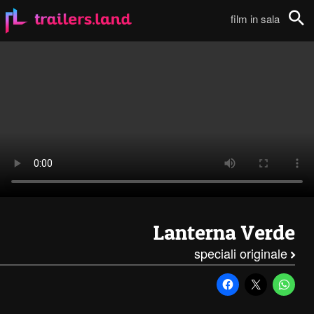
Lanterna Verde: Promo Trailer111
film in sala
Cerca
Lanterna Verde
speciali originale