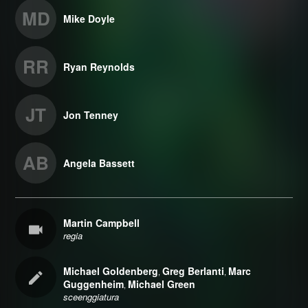
MD
Mike Doyle
RR
Ryan Reynolds
JT
Jon Tenney
AB
Angela Bassett
Martin Campbell
regia
Michael Goldenberg
Greg Berlanti
Marc
,
,
Guggenheim
Michael Green
,
sceenggiatura