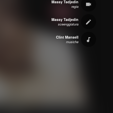
Massy Tadjedin
regia
Massy Tadjedin
sceenggiatura
Clint Mansell
musiche