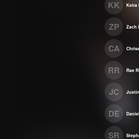
KK
Keira
ZP
Zach 
CA
Chris
RR
Rae R
JC
Justi
DE
Danie
SR
Steph