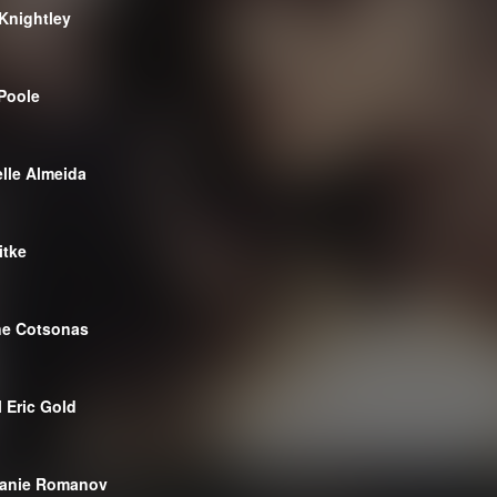
 Knightley
Poole
elle Almeida
itke
ne Cotsonas
l Eric Gold
anie Romanov