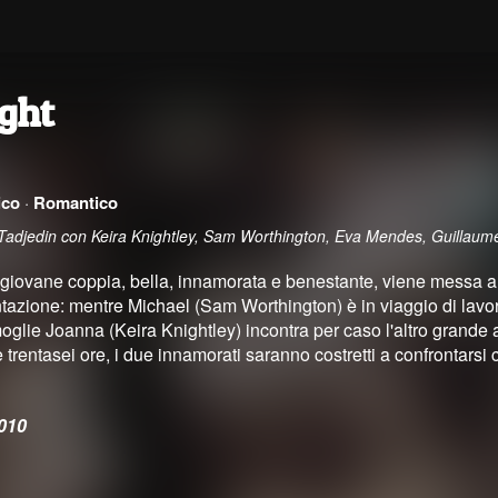
ight
ico
·
Romantico
 Tadjedin con Keira Knightley, Sam Worthington, Eva Mendes, Guillaum
iovane coppia, bella, innamorata e benestante, viene messa alla
tazione: mentre Michael (Sam Worthington) è in viaggio di lavo
glie Joanna (Keira Knightley) incontra per caso l'altro grande 
e trentasei ore, i due innamorati saranno costretti a confrontar
010