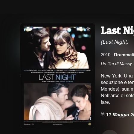
Last N
(Last Night)
2010 ·
Drammat
Un film di Massy
New York. Una g
seduzione e ten
Mendes), sua mo
Nell'arco di sol
fare.
11 Maggio 2