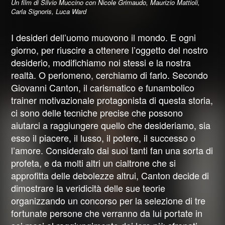
Un film di Silvio Muccino con Nicole Grimaudo, Maurizio Mattioli,
Carla Signoris, Luca Ward
I desideri dell’uomo muovono il mondo. E ogni
giorno, per riuscire a ottenere l’oggetto del nostro
desiderio, modifichiamo noi stessi e la nostra
realtà. O perlomeno, cerchiamo di farlo. Secondo
Giovanni Canton, il carismatico e funambolico
trainer motivazionale protagonista di questa storia,
ci sono delle tecniche precise che possono
aiutarci a raggiungere quello che desideriamo, sia
esso il piacere, il lusso, il potere, il successo o
l’amore. Considerato dai suoi tanti fan una sorta di
profeta, e da molti altri un cialtrone che si
approfitta delle debolezze altrui, Canton decide di
dimostrare la veridicità delle sue teorie
organizzando un concorso per la selezione di tre
fortunate persone che verranno da lui portate in