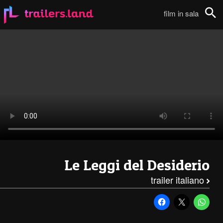
Le Leggi del Desiderio: Trailer111
film in sala
Cerca
Le Leggi del Desiderio
trailer italiano