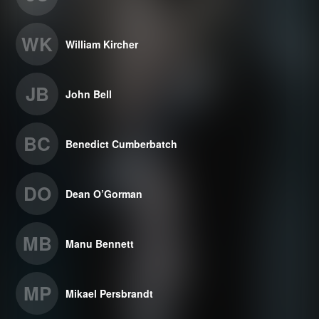
WK
William Kircher
JB
John Bell
BC
Benedict Cumberbatch
DO
Dean O’Gorman
MB
Manu Bennett
MP
Mikael Persbrandt