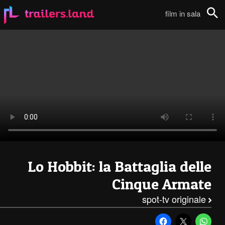
Lo Hobbit – La Battaglia delle Cinque Armate: Spot TV – 2111
film in sala
Cerca
Lo Hobbit: la Battaglia delle
Cinque Armate
spot-tv originale