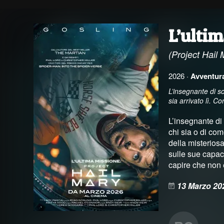
L’ultim
(Project Hail 
2026 ·
Avventur
L’insegnante di s
sia arrivato lì. C
L’insegnante di
chi sia o di com
della misterios
sulle sue capaci
capire che non 
13 Marzo 20