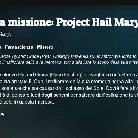
a missione: Project Hail Mar
Mary)
a
·
Fantascienza
·
Mistero
cienze Ryland Grace (Ryan Gosling) si sveglia su un’astronave lontano 
on il riaffiorare della sua memoria, torna alla luce lo scopo della sua mi
 scienze Ryland Grace (Ryan Gosling) si sveglia su un’astronav
e sia arrivato lì. Con il riaffiorare della sua memoria, torna alla
a sostanza che sta causando il collasso del Sole. Dovrà fare af
tà di pensare fuori dagli schemi per salvare dall’estinzione la v
è solo in questa impresa.
26