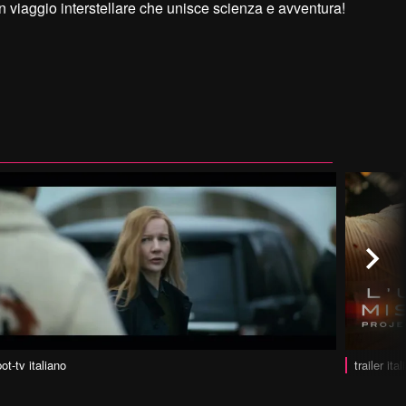
n viaggio interstellare che unisce scienza e avventura!
ot-tv italiano
trailer ita