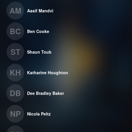
AM
Aasif Mandvi
BC
Ben Cooke
ST
Shaun Toub
KH
Katharine Houghton
DB
Dee Bradley Baker
NP
Nicola Peltz