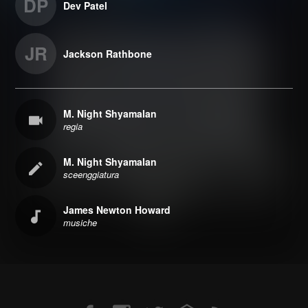
DP
Dev Patel
JR
Jackson Rathbone
M. Night Shyamalan
regia
M. Night Shyamalan
sceenggiatura
James Newton Howard
musiche
Facebook
Instagram
Twitter
Email
RSS