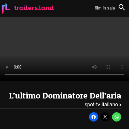
L’Ultimo Dominatore dell’Aria: Spot TV – 2 (Italiano)111
film in sala
Cerca
L’ultimo Dominatore Dell’aria
spot-tv italiano