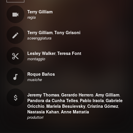
Terry Gilliam
regia
Terry Gilliam
Tony Grisoni
,
sceenggiatura
Lesley Walker
Teresa Font
,
montaggio
Roque Baños
musiche
Jeremy Thomas
Gerardo Herrero
Amy Gilliam
,
,
,
Pandora da Cunha Telles
Pablo Iraola
Gabriele
,
,
Oricchio
Mariela Besuievsky
Cristina Gómez
,
,
,
Nastasia Kahan
Anne Mattatia
,
produttori