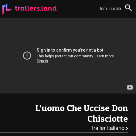
L’uomo Che Uccise Don Chisciotte: il trailer italiano!111
film in sala
Cerca
L’uomo Che Uccise Don
Chisciotte
trailer italiano