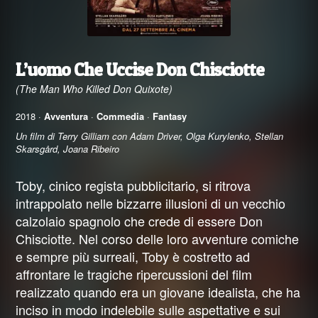
L’uomo Che Uccise Don Chisciotte
(The Man Who Killed Don Quixote)
2018 ·
Avventura
·
Commedia
·
Fantasy
Un film di Terry Gilliam con Adam Driver, Olga Kurylenko, Stellan
Skarsgård, Joana Ribeiro
Toby, cinico regista pubblicitario, si ritrova
intrappolato nelle bizzarre illusioni di un vecchio
calzolaio spagnolo che crede di essere Don
Chisciotte. Nel corso delle loro avventure comiche
e sempre più surreali, Toby è costretto ad
affrontare le tragiche ripercussioni del film
realizzato quando era un giovane idealista, che ha
inciso in modo indelebile sulle aspettative e sui