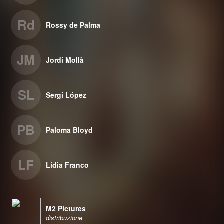
Rd
Rossy de Palma
JM
Jordi Mollà
SL
Sergi López
PB
Paloma Bloyd
LF
Lídia Franco
M2 Pictures
distribuzione