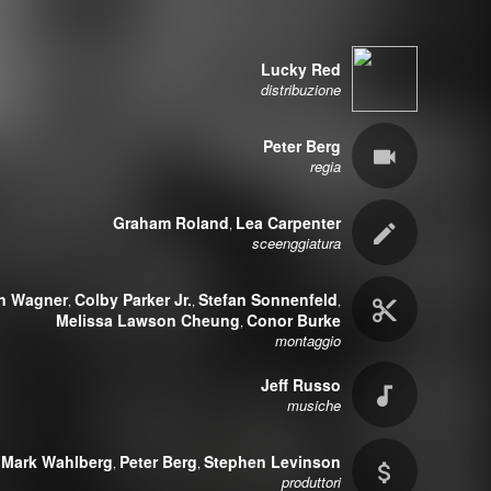
Lucky Red
distribuzione
Peter Berg
regia
Graham Roland
Lea Carpenter
,
sceenggiatura
an Wagner
Colby Parker Jr.
Stefan Sonnenfeld
,
,
,
Melissa Lawson Cheung
Conor Burke
,
montaggio
Jeff Russo
musiche
Mark Wahlberg
Peter Berg
Stephen Levinson
,
,
produttori