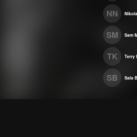
NN
Nikola
SM
Sam 
TK
Terry
SB
Sala 