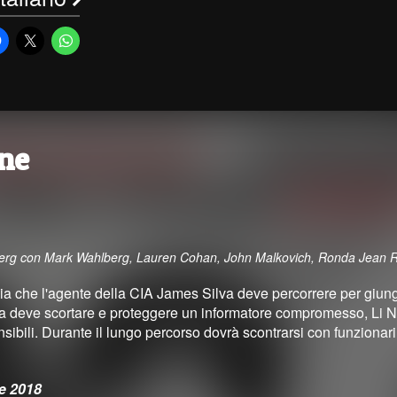
ne
 Berg con Mark Wahlberg, Lauren Cohan, John Malkovich, Ronda Jean 
ia che l'agente della CIA James Silva deve percorrere per giun
a deve scortare e proteggere un informatore compromesso, Li Noo
sibili. Durante il lungo percorso dovrà scontrarsi con funzionari 
e 2018