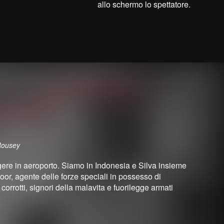
allo schermo lo spettatore.
Rousey
gere in aeroporto. Siamo in Indonesia e Silva insieme
r, agente delle forze speciali in possesso di
corrotti, signori della malavita e fuorilegge armati