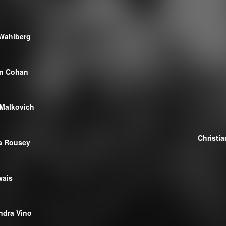
Wahlberg
n Cohan
Malkovich
Christi
a Rousey
wais
ndra Vino