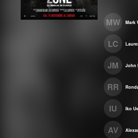
MW
Mark 
LC
Laure
JM
John 
RR
Rond
IU
Iko U
AV
Alexa