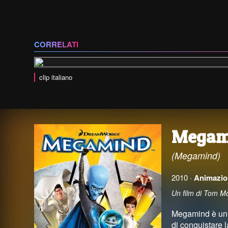
CORRELATI
clip italiano
Megam
(Megamind)
2010 ·
Animazio
Un film di Tom McG
Megamind è un e
di conquistare 