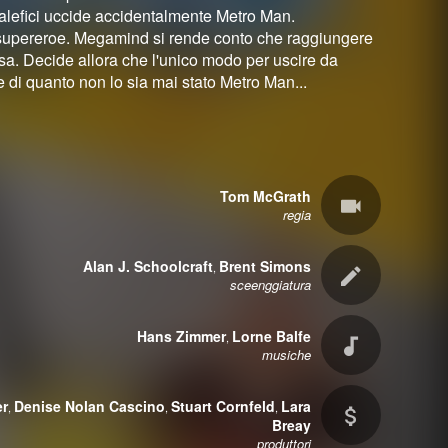
malefici uccide accidentalmente Metro Man.
supereroe. Megamind si rende conto che raggiungere
sa. Decide allora che l'unico modo per uscire da
e di quanto non lo sia mai stato Metro Man...
Tom McGrath
regia
Alan J. Schoolcraft
Brent Simons
,
sceenggiatura
Hans Zimmer
Lorne Balfe
,
musiche
er
Denise Nolan Cascino
Stuart Cornfeld
Lara
,
,
,
Breay
produttori