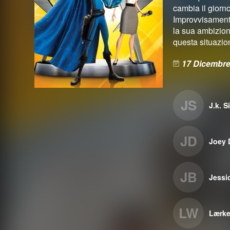
cambia il giorn
Improvvisament
la sua ambizion
questa situazio
17 Dicembre
JS
J.k. 
JD
Joey 
JB
Jessi
LW
Lærke