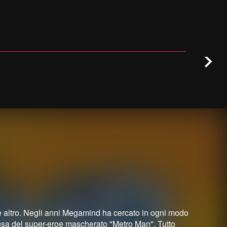
 altro. Negli anni Megamind ha cercato in ogni modo
causa del super-eroe mascherato "Metro Man". Tutto