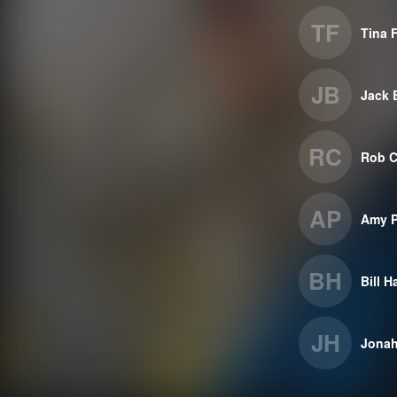
TF
Tina 
JB
Jack 
RC
Rob C
AP
Amy P
BH
Bill H
JH
Jonah