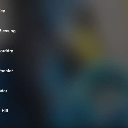
Fey
Blessing
orddry
oehler
ader
 Hill