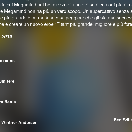
o in cui Megamind nel bel mezzo di uno dei suoi contorti piani 
e Megamind non ha più un vero scopo. Un supercattivo senza 
e più grande è in realtà la cosa peggiore che gli sia mai succes
ne è creare un nuovo eroe "Titan" più grande, migliore e più fort
 2010
Simmons
Dinitere
ca Benia
Ben Still
 Winther Andersen