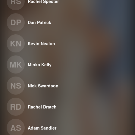
RS
Rachel Specter
DP
Dan Patrick
KN
Kevin Nealon
MK
Minka Kelly
NS
Nick Swardson
RD
Rachel Dratch
AS
Adam Sandler