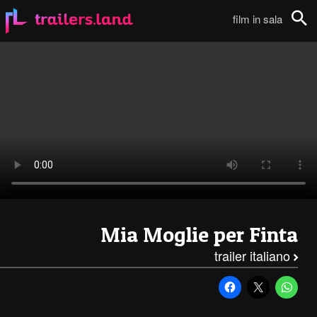
Mia Moglie per Finta: Primo Trailer (Sottotitolato in Italiano)111
film in sala
Cerca
Mia Moglie per Finta
trailer italiano