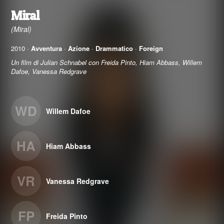
Miral
(Miral)
2010 ·
Avventura
·
Azione
·
Drammatico
·
Foreign
Un film di Julian Schnabel con Freida Pinto, Hiam Abbass, Willem
Dafoe, Vanessa Redgrave
WD
Willem Dafoe
HA
Hiam Abbass
VR
Vanessa Redgrave
FP
Freida Pinto