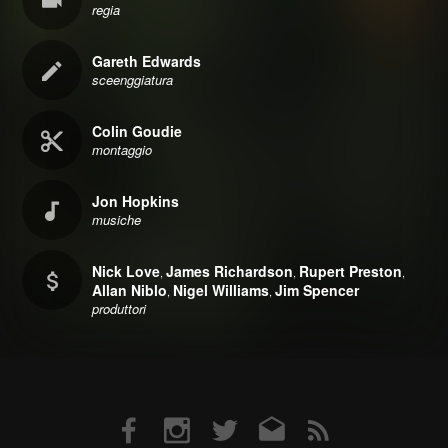
regia
Gareth Edwards
sceenggiatura
Colin Goudie
montaggio
Jon Hopkins
musiche
Nick Love
James Richardson
Rupert Preston
,
,
,
Allan Niblo
Nigel Williams
Jim Spencer
,
,
produttori
Facebook
Instagram
Twitter
Email
RSS