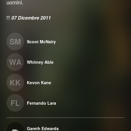
uomini.
07 Dicembre 2011
SM
Scoot McNairy
WA
Whitney Able
KK
Kevon Kane
FL
Fernando Lara
Gareth Edwards