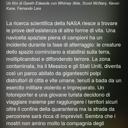
Un film di Gareth Edwards con Whitney Able, Scoot McNairy, Kevon
Kane, Fernando Lara
La ricerca scientifica della NASA riesce a trovare
le prove dell’esistenza di altre forme di vita. Una
navicella spaziale piena di campioni ha un
incidente durante la fase di atterraggio: le creature
dello spazio cominciano a stabilirsi sulla terra,
moltiplicandosi e diffondendo terrore. La zona
contaminata, tra il Messico e gli Stati Uniti, diventa
così un parco abitato da giganteschi polpi
distruttori di città e vite umane, tenuti a bada da un
esercito militare violento e impreparato. Un
fotoreporter e una giovane turista decidono di
viaggiare insieme per raggiungere i territori sicuri
oltre il confine della quarantena ma la strada da
percorrere sarà ricca di imprevisti. Sembra che i
mostri non amino molto la compagnia degli