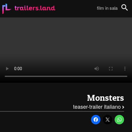
Monsters: Teaser Trailer Italiano111
film in sala
Cerca
Monsters
teaser-trailer italiano