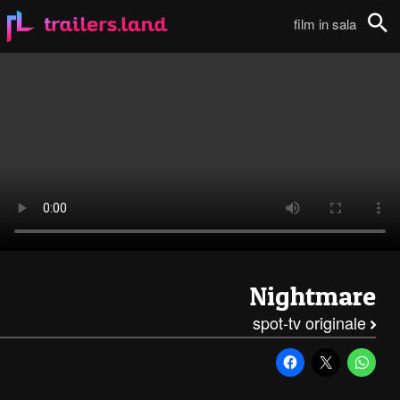
Nightmare: Spot TV – MTV 1111
film in sala
Cerca
Nightmare
spot-tv originale