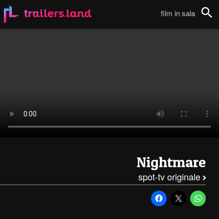
Nightmare: Spot TV – MTV 2111
film in sala
Cerca
Nightmare
spot-tv originale