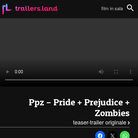
Orgoglio e Pregiudizio e Zombie: Teaser Trailer111
film in sala
Cerca
Ppz – Pride + Prejudice +
Zombies
teaser-trailer originale