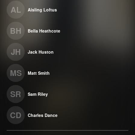
AL
Aisling Loftus
BH
Bella Heathcote
JH
Jack Huston
MS
Matt Smith
SR
Sam Riley
CD
Charles Dance