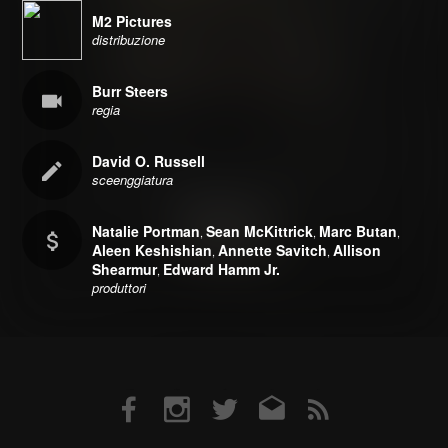
M2 Pictures
distribuzione
Burr Steers
regia
David O. Russell
sceenggiatura
Natalie Portman
Sean McKittrick
Marc Butan
,
,
,
Aleen Keshishian
Annette Savitch
Allison
,
,
Shearmur
Edward Hamm Jr.
,
produttori
Facebook
Instagram
Twitter
Email
RSS