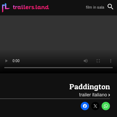
Paddington: Full Trailer Italiano111
film in sala
Cerca
Paddington
trailer italiano