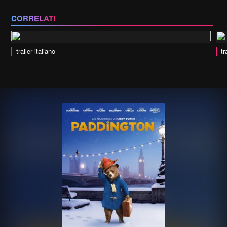
CORRELATI
trailer italiano
tr