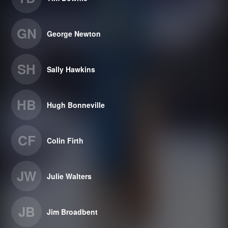
GN
George Newton
SH
Sally Hawkins
HB
Hugh Bonneville
CF
Colin Firth
JW
Julie Walters
JB
Jim Broadbent