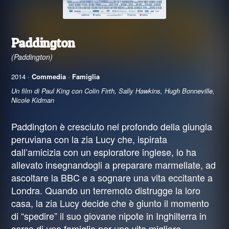
Paddington
(Paddington)
2014 ·
Commedia
·
Famiglia
Un film di Paul King con Colin Firth, Sally Hawkins, Hugh Bonneville,
Nicole Kidman
Paddington è cresciuto nel profondo della giungla
peruviana con la zia Lucy che, ispirata
dall’amicizia con un esploratore inglese, lo ha
allevato insegnandogli a preparare marmellate, ad
ascoltare la BBC e a sognare una vita eccitante a
Londra. Quando un terremoto distrugge la loro
casa, la zia Lucy decide che è giunto il momento
di “spedire” il suo giovane nipote in Inghilterra in
cerca di una famiglia per una vita migliore.