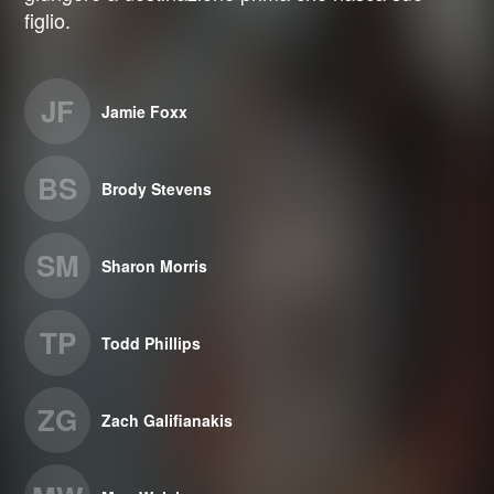
figlio.
JF
Jamie Foxx
BS
Brody Stevens
SM
Sharon Morris
TP
Todd Phillips
ZG
Zach Galifianakis