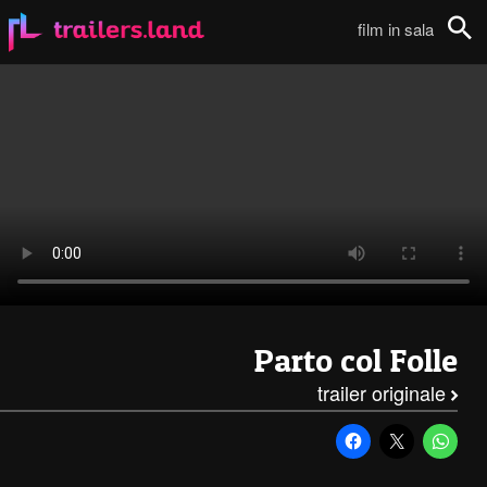
Parto col Folle: Trailer TV111
film in sala
Cerca
Parto col Folle
trailer originale