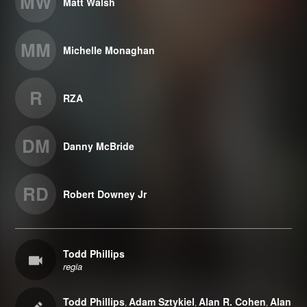
MW
Matt Walsh
MM
Michelle Monaghan
R
RZA
DM
Danny McBride
RD
Robert Downey Jr
Todd Phillips
regia
Todd Phillips
Adam Sztykiel
Alan R. Cohen
Alan
,
,
,