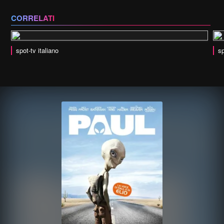
CORRELATI
spot-tv italiano
sp