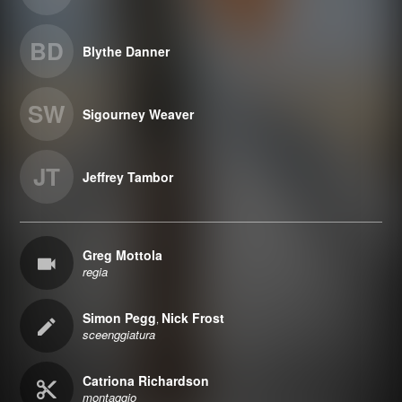
BD
Blythe Danner
SW
Sigourney Weaver
JT
Jeffrey Tambor
Greg Mottola
regia
Simon Pegg
Nick Frost
,
sceenggiatura
Catriona Richardson
montaggio