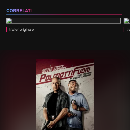
CORRELATI
trailer originale
tr