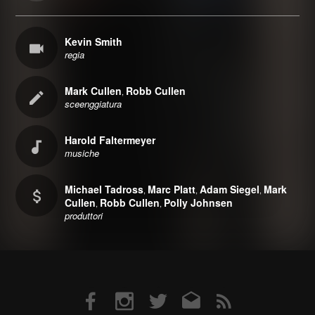
Kevin Smith
regia
Mark Cullen
Robb Cullen
,
sceenggiatura
Harold Faltermeyer
musiche
Michael Tadross
Marc Platt
Adam Siegel
Mark
,
,
,
Cullen
Robb Cullen
Polly Johnsen
,
,
produttori
Facebook
Instagram
Twitter
Email
RSS