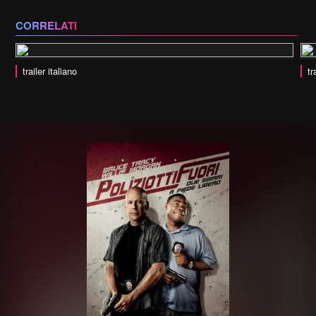
CORRELATI
trailer italiano
tr