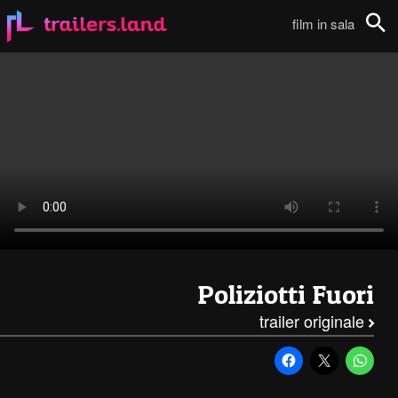
Poliziotti Fuori: Secondo Trailer111
film in sala
Cerca
Poliziotti Fuori
trailer originale