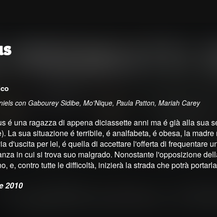
us
ico
aniels con Gabourey Sidibe, Mo'Nique, Paula Patton, Mariah Carey
s é una ragazza di appena diciassette anni ma é già alla sua 
). La sua situazione é terribile, é analfabeta, é obesa, la madr
ia d'uscita per lei, é quella di accettare l'offerta di frequentare
nza in cui si trova suo malgrado. Nonostante l'opposizione della
, e, contro tutte le difficoltà, inizierà la strada che potrà portarla
e 2010