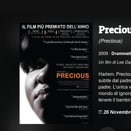
Precio
(Precious)
2009 ·
Drammat
Un film di Lee D
Harlem. Preciou
subite dal padre
padre. L'unica v
mondo di ignora
tenere il bambino
26 Novembr