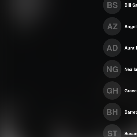
BS
Bill S
AZ
Angel
AD
Aunt 
NG
Neall
GH
Grace
BH
Barre
ST
Susan