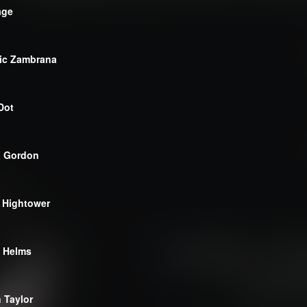
age
ic Zambrana
Dot
a Gordon
 Hightower
t Helms
 Taylor