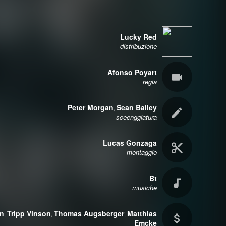
Lucky Red
distribuzione
Afonso Poyart
regia
Peter Morgan
Sean Bailey
,
sceenggiatura
Lucas Gonzaga
montaggio
Bt
musiche
nn
Tripp Vinson
Thomas Augsberger
Matthias
,
,
,
Emcke