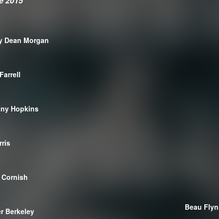
e 2015
ey Dean Morgan
Farrell
ny Hopkins
rris
 Cornish
Beau Fly
r Berkeley