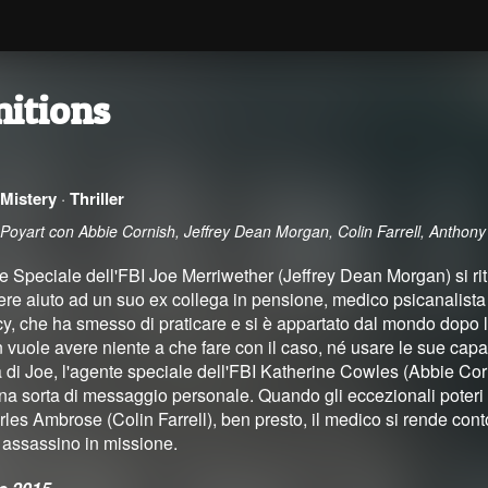
itions
·
Mistery
·
Thriller
 Poyart con Abbie Cornish, Jeffrey Dean Morgan, Colin Farrell, Anthon
 Speciale dell'FBI Joe Merriwether (Jeffrey Dean Morgan) si ritr
ere aiuto ad un suo ex collega in pensione, medico psicanalista 
ncy, che ha smesso di praticare e si è appartato dal mondo dopo l
 vuole avere niente a che fare con il caso, né usare le sue capac
 di Joe, l'agente speciale dell'FBI Katherine Cowles (Abbie C
a sorta di messaggio personale. Quando gli eccezionali poteri in
les Ambrose (Colin Farrell), ben presto, il medico si rende conto 
o assassino in missione.