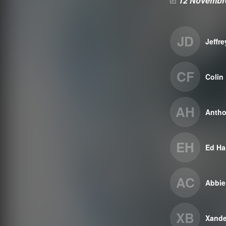
12 Novembr
JD
Jeffr
CF
Colin 
AH
Antho
EH
Ed Ha
AC
Abbie
XB
Xande