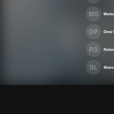
MS
Marle
DP
Drew 
RS
Rober
SL
Sharo