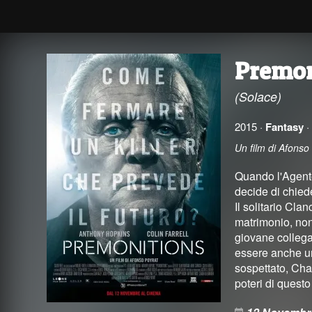
Premon
(Solace)
2015 ·
Fantasy
Un film di Afonso
Quando l'Agente
decide di chied
Il solitario Cla
matrimonio, non
giovane collega
essere anche un
sospettato, Char
poteri di quest