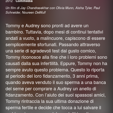
2012 ·
Commedia
Un film di Jay Chandrasekhar con Olivia Munn, Aisha Tyler, Paul
Schneider, Noureen DeWulf
Tommy e Audrey sono pronti ad avere un
bambino. Tuttavia, dopo mesi di continui tentativi
andati a vuoto, a malincuore, capiscono di essere
semplicemente sfortunati. Passando attraverso
una serie di sgradevoli test dal gusto comico,
Tommy riconosce alla fine che i loro problemi sono
causati dalla sua infertilità. Eppure, Tommy non ha
sempre avuto questo problema. Questo lo riporta
al periodo del loro fidanzamento, 3 anni prima,
quando aveva venduto il suo sperma a una banca
del seme per comprare a Audrey un anello di
fidanzamento. Con l’aiuto dei suoi spassosi amici,
Tommy rintraccia la sua ultima donazione di
sperma fertile e decide che tocca a lui salvare il