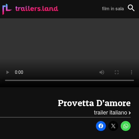
Provetta D’Amore: Trailer Italiano111
film in sala
Cerca
Provetta D’amore
trailer italiano