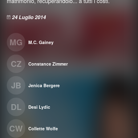
matrimonio, recuperandolo... a tutti i costi.
24 Luglio 2014
MG
M.C. Gainey
CZ
Constance Zimmer
JB
Jenica Bergere
DL
Desi Lydic
CW
Collette Wolfe