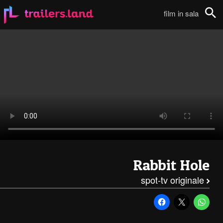
Rabbit Hole: Spot TV – Golden Globe111
film in sala
Cerca
Rabbit Hole
spot-tv originale