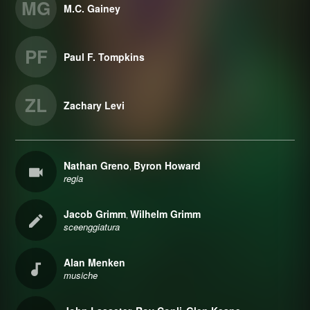
MG
M.C. Gainey
PF
Paul F. Tompkins
ZL
Zachary Levi
Nathan Greno
Byron Howard
,
regia
Jacob Grimm
Wilhelm Grimm
,
sceenggiatura
Alan Menken
musiche