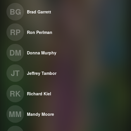
BG
Brad Garrett
RP
Ron Perlman
DM
Donna Murphy
JT
Jeffrey Tambor
RK
Richard Kiel
MM
Mandy Moore