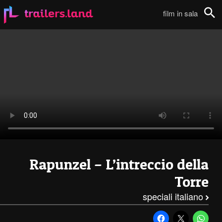
Rapunzel – L’Intreccio della Torre: Pod – Pascal111
film in sala
Cerca
Rapunzel – L’intreccio della
Torre
speciali italiano