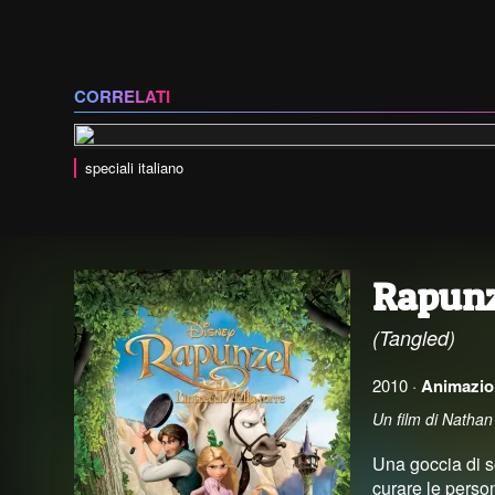
CORRELATI
speciali italiano
Rapunze
(Tangled)
2010 ·
Animazio
Un film di Natha
Una goccia di s
curare le person