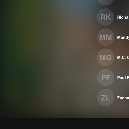
RK
Richa
MM
Mand
MG
M.C. 
PF
Paul 
ZL
Zacha