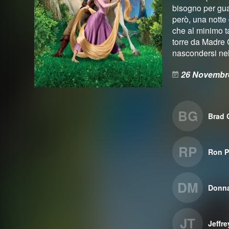
bisogno per gua
però, una notte
che al minimo t
torre da Madre 
nascondersi nell
26 Novembr
BG
Brad 
RP
Ron P
DM
Donn
JT
Jeffr