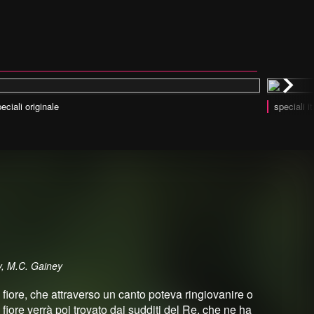
eciali originale
speciali i
, M.C. Gainey
fiore, che attraverso un canto poteva ringiovanire o
fiore verrà poi trovato dai sudditi del Re, che ne ha