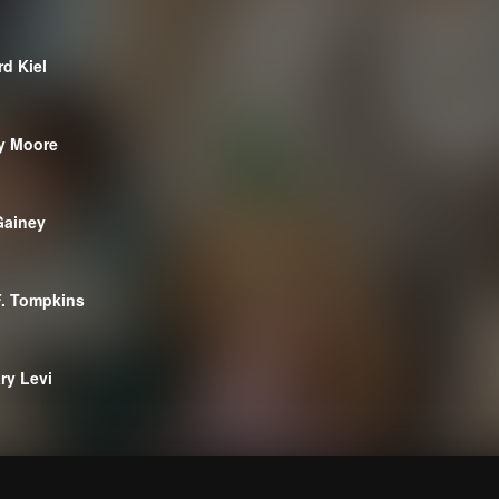
rd Kiel
y Moore
Gainey
F. Tompkins
ry Levi