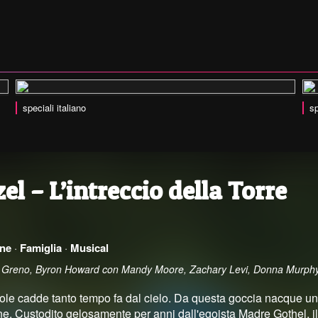
speciali italiano
sp
l – L’intreccio della Torre
ne
·
Famiglia
·
Musical
n Greno, Byron Howard con Mandy Moore, Zachary Levi, Donna Murphy
ole cadde tanto tempo fa dal cielo. Da questa goccia nacque un 
e. Custodito gelosamente per anni dall'egoista Madre Gothel, il 