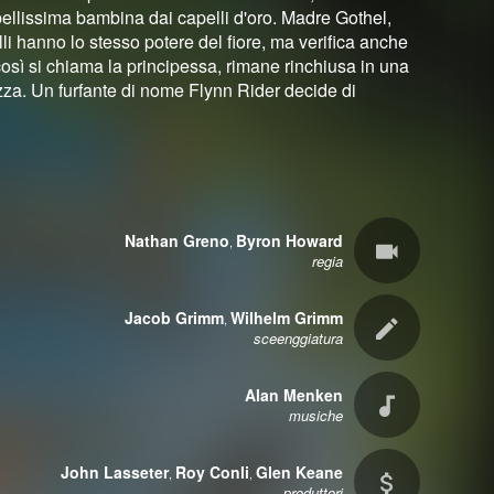
ellissima bambina dai capelli d'oro. Madre Gothel,
li hanno lo stesso potere del fiore, ma verifica anche
così si chiama la principessa, rimane rinchiusa in una
za. Un furfante di nome Flynn Rider decide di
Nathan Greno
Byron Howard
,
regia
Jacob Grimm
Wilhelm Grimm
,
sceenggiatura
Alan Menken
musiche
John Lasseter
Roy Conli
Glen Keane
,
,
produttori