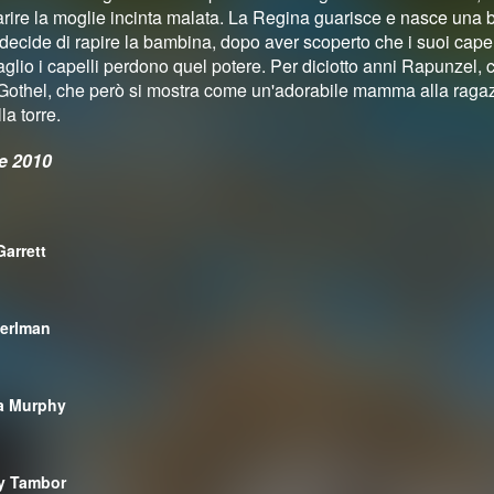
rire la moglie incinta malata. La Regina guarisce e nasce una b
 decide di rapire la bambina, dopo aver scoperto che i suoi capel
aglio i capelli perdono quel potere. Per diciotto anni Rapunzel, 
Gothel, che però si mostra come un'adorabile mamma alla ragaz
a torre.
e 2010
Garrett
erlman
a Murphy
ey Tambor