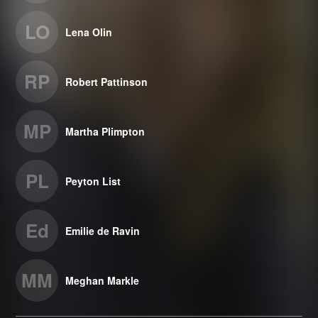
LO
Lena Olin
RP
Robert Pattinson
MP
Martha Plimpton
PL
Peyton List
Ed
Emilie de Ravin
MM
Meghan Markle