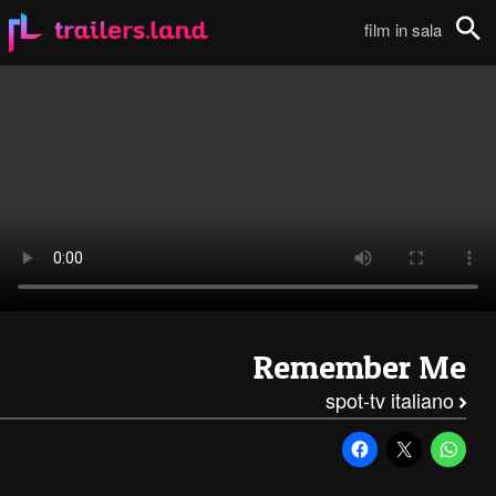
Remember Me: Spot TV – C (Italiano)111
film in sala
Cerca
Remember Me
spot-tv italiano