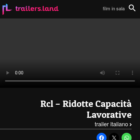
Ridotte Capacità Lavorative: Trailer111
film in sala
Cerca
Rcl – Ridotte Capacità
Lavorative
trailer italiano