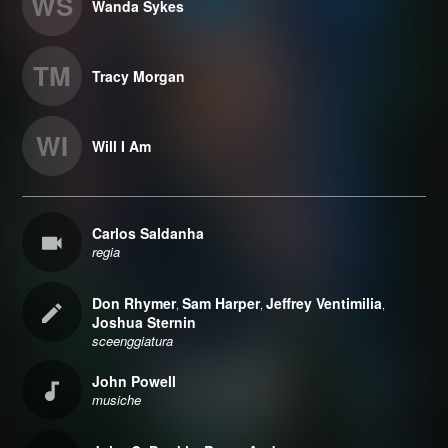
WS
Wanda Sykes
TM
Tracy Morgan
WI
Will I Am
Carlos Saldanha
regia
Don Rhymer
Sam Harper
Jeffrey Ventimilia
,
,
,
Joshua Sternin
sceenggiatura
John Powell
musiche