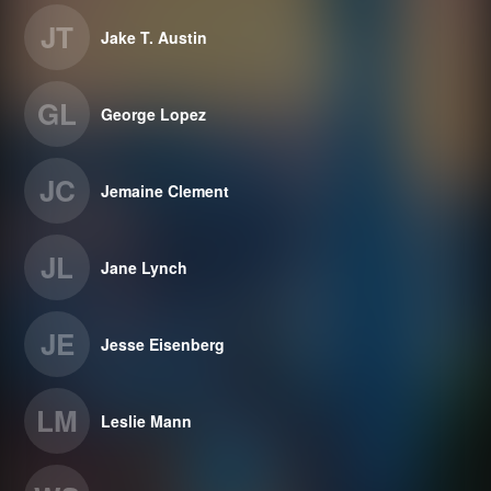
JT
Jake T. Austin
GL
George Lopez
JC
Jemaine Clement
JL
Jane Lynch
JE
Jesse Eisenberg
LM
Leslie Mann