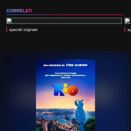
CORRELATI
speciali originale
sp