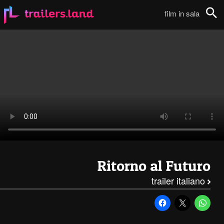
Ritorno al Futuro: Trailer Trilogia Italiano111
film in sala
Cerca
Ritorno al Futuro
trailer italiano