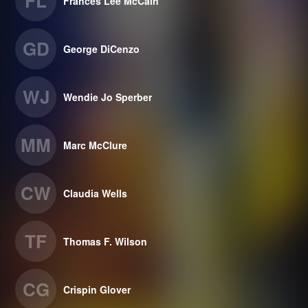
FL
Frances Lee McCain
GD
George DiCenzo
WJ
Wendie Jo Sperber
MM
Marc McClure
CW
Claudia Wells
TF
Thomas F. Wilson
CG
Crispin Glover