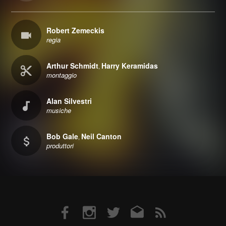
Robert Zemeckis
regia
Arthur Schmidt
Harry Keramidas
,
montaggio
Alan Silvestri
musiche
Bob Gale
Neil Canton
,
produttori
Facebook
Instagram
Twitter
Email
RSS