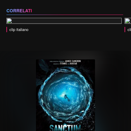
CORRELATI
clip italiano
cl