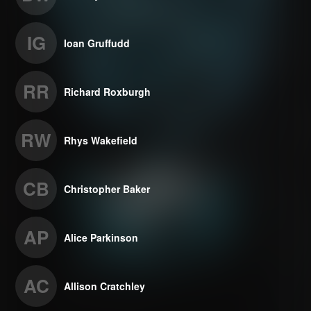
IG
Ioan Gruffudd
RR
Richard Roxburgh
RW
Rhys Wakefield
CB
Christopher Baker
AP
Alice Parkinson
AC
Allison Cratchley