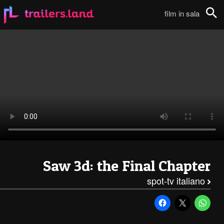
Saw 3D: Spot TV – 1 (Italiano)111
film in sala
Cerca
Saw 3d: the Final Chapter
spot-tv italiano