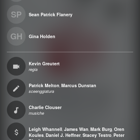
SP
Sean Patrick Flanery
GH
Gina Holden
Kevin Greutert
regia
Patrick Melton
Marcus Dunstan
,
sceenggiatura
Charlie Clouser
musiche
Leigh Whannell
James Wan
Mark Burg
Oren
,
,
,
Koules
Daniel J. Heffner
Stacey Testro
Peter
,
,
,